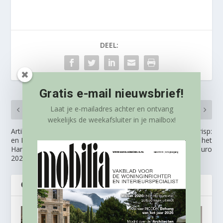
DEEL:
Gratis e-mail nieuwsbrief!
Laat je e-mailadres achter en ontvang
VORIG
VOLGENDE
wekelijks
de weekafsluiter in je mailbox!
Artikel uit magazine: ‘Design
Nieuw initiatief BNS Crisp:
en Duurzaamheid Hand in
kennis delen met het
Hand: Highlights van IMM
Creatief Sprekersburo
2024’
GERELATEERDE BERICHTEN