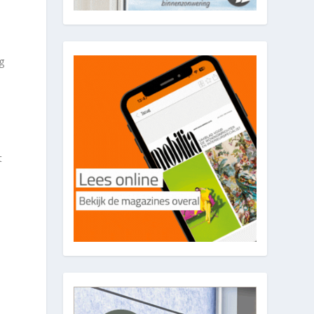
g
i
t