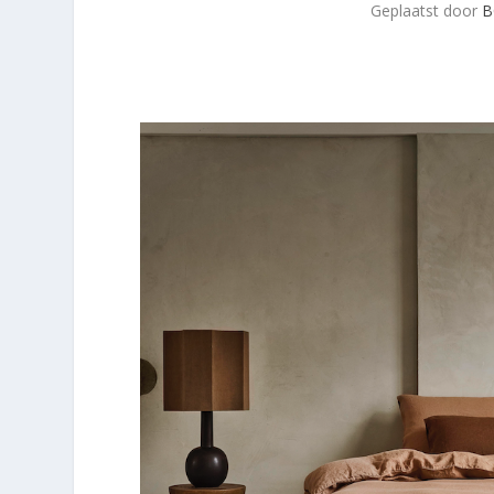
Geplaatst door
B