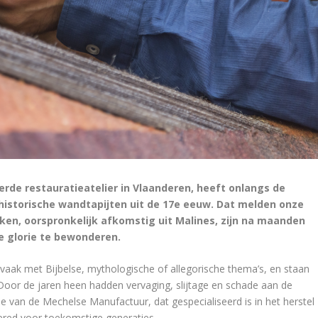
e restauratieatelier in Vlaanderen, heeft onlangs de
historische wandtapijten uit de 17e eeuw. Dat melden onze
en, oorspronkelijk afkomstig uit Malines, zijn na maanden
e glorie te bewonderen.
vaak met Bijbelse, mythologische of allegorische thema’s, en staan
 Door de jaren heen hadden vervaging, slijtage en schade aan de
ise van de Mechelse Manufactuur, dat gespecialiseerd is in het herstel
 gered voor toekomstige generaties.