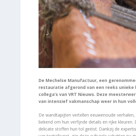
De Mechelse Manufactuur, een gerenommeerd
restauratie afgerond van een reeks unieke 
collega’s van VRT Nieuws. Deze meesterwerk
van intensief vakmanschap weer in hun voll
De wandtapijten vertellen eeuwenoude verhalen, 
bekend om hun verfijnde details en rijke kleuren.
delicate stoffen hun tol geëist. Dankzij de expert
van textielkunst, zijn deze culturele schatten nu