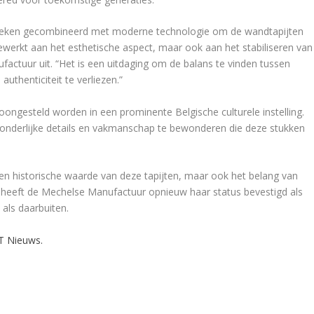
chnieken gecombineerd met moderne technologie om de wandtapijten
gewerkt aan het esthetische aspect, maar ook aan het stabiliseren van
factuur uit. “Het is een uitdaging om de balans te vinden tussen
uthenticiteit te verliezen.”
oongesteld worden in een prominente Belgische culturele instelling.
tzonderlijke details en vakmanschap te bewonderen die deze stukken
e en historische waarde van deze tapijten, maar ook het belang van
ect heeft de Mechelse Manufactuur opnieuw haar status bevestigd als
 als daarbuiten.
RT Nieuws.