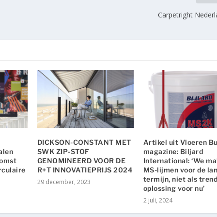
Carpetright Nederlan
DICKSON-CONSTANT MET
Artikel uit Vloeren B
alen
SWK ZIP-STOF
magazine: Biljard
komst
GENOMINEERD VOOR DE
International: ‘We m
rculaire
R+T INNOVATIEPRIJS 2024
MS-lijmen voor de la
termijn, niet als tren
29 december, 2023
oplossing voor nu’
2 juli, 2024