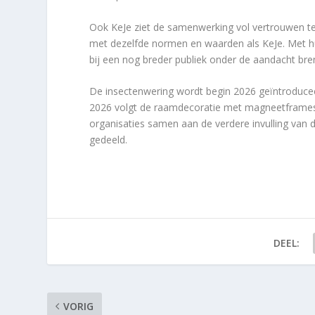
Ook KeJe ziet de samenwerking vol vertrouwen t
met dezelfde normen en waarden als KeJe. Met h
bij een nog breder publiek onder de aandacht br
De insectenwering wordt begin 2026 geïntroducee
2026 volgt de raamdecoratie met magneetframes a
organisaties samen aan de verdere invulling van 
gedeeld.
DEEL:
VORIG