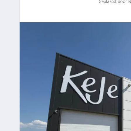
Geplaatst door
B