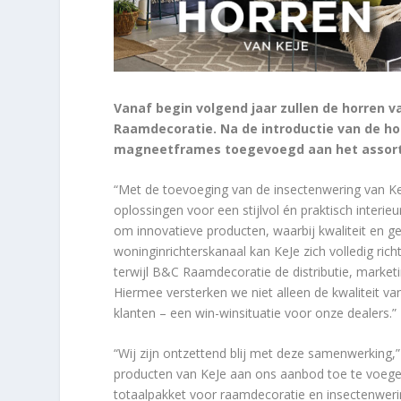
Vanaf begin volgend jaar zullen de horren v
Raamdecoratie. Na de introductie van de h
magneetframes toegevoegd aan het assor
“Met de toevoeging van de insectenwering van K
oplossingen voor een stijlvol én praktisch interie
om innovatieve producten, waarbij kwaliteit en 
woninginrichterskanaal kan KeJe zich volledig ric
terwijl B&C Raamdecoratie de distributie, marketin
Hiermee versterken we niet alleen de kwaliteit v
klanten – een win-winsituatie voor onze dealers.”
“Wij zijn ontzettend blij met deze samenwerking,
producten van KeJe aan ons aanbod toe te voege
totaalpakket voor raamdecoratie en insectenweri