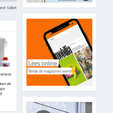
d: failliet
usiness
aken de
nge
dy