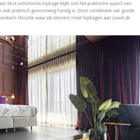
st deze esthetische bijdrage blijkt ook het praktische aspect een
el op wat praktisch gewoonweg handig is. Deze combinatie van goede
tendian’s filosofie waar elk element moet bijdragen aan zowel de