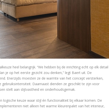
keuze heel belangrijk. “We hebben bij de inrichting echt op elk detail
dan je op het eerste gezicht zou denken,” legt Baert uit. De
isend. Enerzijds moesten ze de warmte van het concept versterken,
gebruiksintensiteit. Daarnaast dienden ze geschikt te zijn voor
sen stelt aan slijtvastheid en onderhoudsgemak.
en logische keuze waar stijl én functionaliteit bij elkaar komen. De
mplementeren niet alleen het warme kleurenpalet van het interieur,