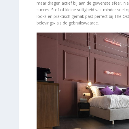
maar dragen actief bij aan de gewenste sfeer. Naa
succes. Stof of kleine vuiligheid valt minder sn
looks én praktisch gemak past perfect bij The Os
belevings- als de gebruikswaarde.