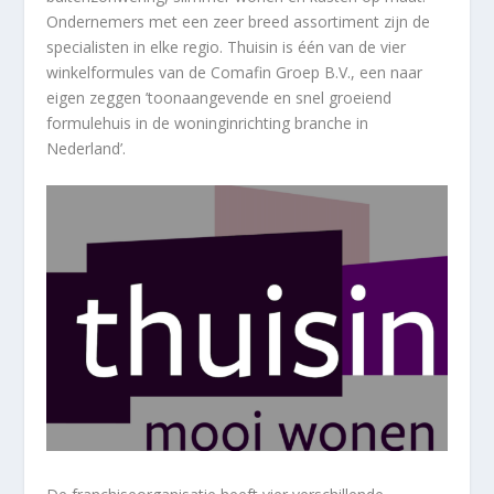
Ondernemers met een zeer breed assortiment zijn de
specialisten in elke regio. Thuisin is één van de vier
winkelformules van de Comafin Groep B.V., een naar
eigen zeggen ’toonaangevende en snel groeiend
formulehuis in de woninginrichting branche in
Nederland’.