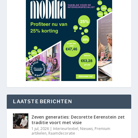
LAATSTE BERICHTEN
Zeven generaties: Decorette Eerenstein zet
traditie voort met visie
1 jul, 2026
|
Interieurtextiel
,
Nieuws
,
Premium
artikelen
,
Raamdecoratie