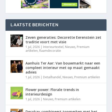
LAATSTE BERICHTEN
Zeven generaties: Decorette Eerenstein zet
traditie voort met visie
1 jul, 2026
|
Interieurtextiel
,
Nieuws
,
Premium
artikelen
,
Raamdecoratie
Aanhuis Ter Aar: Van bouwmarkt naar een
compleet interieur met op maat gemaakt
advies
1 jul, 2026
|
Detailhandel
,
Nieuws
,
Premium artikelen
Flower power: Florale trends in
interieurdesign
1 jul, 2026
|
Nieuws
,
Premium artikelen
Decokay combineert topmerken met het