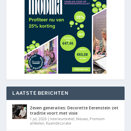
LAATSTE BERICHTEN
Zeven generaties: Decorette Eerenstein zet
traditie voort met visie
1 jul, 2026
|
Interieurtextiel
,
Nieuws
,
Premium
artikelen
,
Raamdecoratie