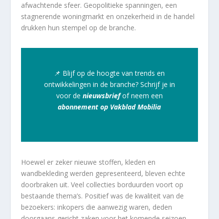
afwachtende sfeer. Geopolitieke spanningen, een
stagnerende woningmarkt en onzekerheid in de handel
drukken hun stempel op de branche.
📌 Blijf op de hoogte van trends en
ontwikkelingen in de branche? Schrijf je in
voor de
nieuwsbrief
of neem een
abonnement op Vakblad Mobilia
Hoewel er zeker nieuwe stoffen, kleden en
wandbekleding werden gepresenteerd, bleven echte
doorbraken uit. Veel collecties borduurden voort op
bestaande thema’s. Positief was de kwaliteit van de
bezoekers: inkopers die aanwezig waren, deden
doorgaans gericht zaken voor het komende seizoen.