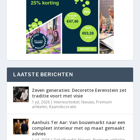
LAATSTE BERICHTEN
Zeven generaties: Decorette Eerenstein zet
traditie voort met visie
1 jul, 2026
|
Interieurtextiel
,
Nieuws
,
Premium
artikelen
,
Raamdecoratie
Aanhuis Ter Aar: Van bouwmarkt naar een
compleet interieur met op maat gemaakt
advies
1 jul, 2026
|
Detailhandel
,
Nieuws
,
Premium artikelen