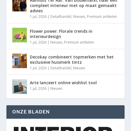
Aanhuis Ter Aar: Van bouwmarkt naar een
compleet interieur met op maat gemaakt
advies
1 jul, 2026
|
Detailhandel
,
Nieuws
,
Premium artikelen
Flower power: Florale trends in
interieurdesign
1 jul, 2026
|
Nieuws
,
Premium artikelen
Decokay combineert topmerken met het
exclusieve huismerk tintz
1 jul, 2026
|
Detailhandel
,
Nieuws
Arte lanceert online wishlist tool
1 jul, 2026
|
Nieuws
ONZE BLADEN