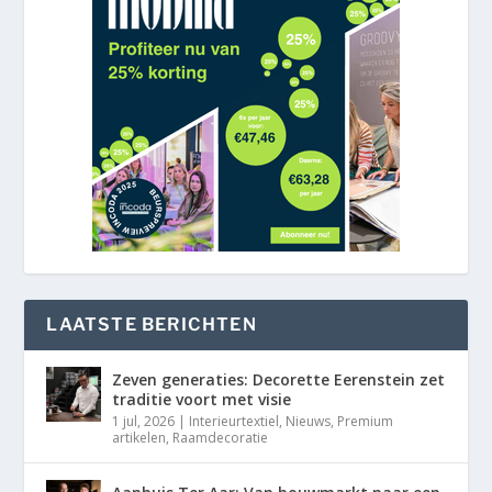
LAATSTE BERICHTEN
Zeven generaties: Decorette Eerenstein zet
traditie voort met visie
1 jul, 2026
|
Interieurtextiel
,
Nieuws
,
Premium
artikelen
,
Raamdecoratie