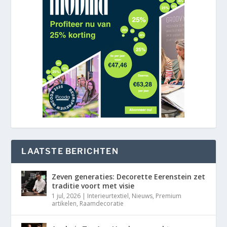
LAATSTE BERICHTEN
Zeven generaties: Decorette Eerenstein zet
traditie voort met visie
1 jul, 2026
|
Interieurtextiel
,
Nieuws
,
Premium
artikelen
,
Raamdecoratie