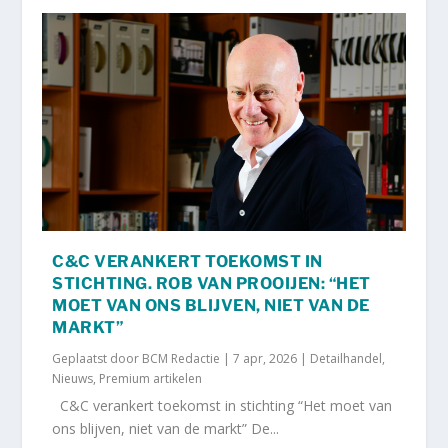
C&C VERANKERT TOEKOMST IN
STICHTING. ROB VAN PROOIJEN: “HET
MOET VAN ONS BLIJVEN, NIET VAN DE
MARKT”
Geplaatst door
BCM Redactie
|
7 apr, 2026
|
Detailhandel
,
Nieuws
,
Premium artikelen
C&C verankert toekomst in stichting “Het moet van
ons blijven, niet van de markt” De...