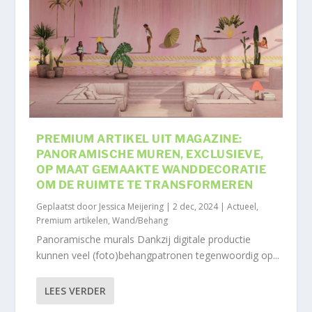
PREMIUM ARTIKEL UIT MAGAZINE:
PANORAMISCHE MUREN, EXCLUSIEVE,
OP MAAT GEMAAKTE WANDDECORATIE
OM DE RUIMTE TE TRANSFORMEREN
Geplaatst door
Jessica Meijering
|
2 dec, 2024
|
Actueel
,
Premium artikelen
,
Wand/Behang
Panoramische murals Dankzij digitale productie
kunnen veel (foto)behangpatronen tegenwoordig op...
LEES VERDER