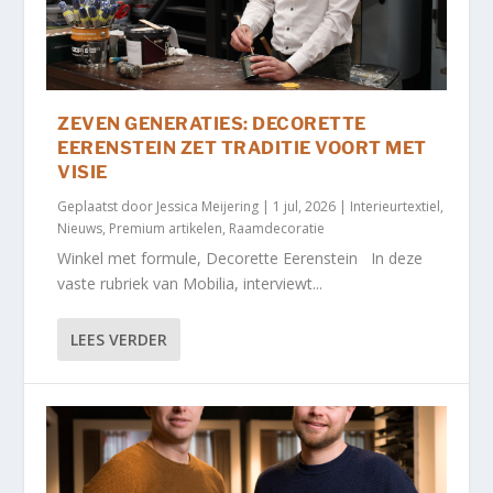
ZEVEN GENERATIES: DECORETTE
EERENSTEIN ZET TRADITIE VOORT MET
VISIE
Geplaatst door
Jessica Meijering
|
1 jul, 2026
|
Interieurtextiel
,
Nieuws
,
Premium artikelen
,
Raamdecoratie
Winkel met formule, Decorette Eerenstein In deze
vaste rubriek van Mobilia, interviewt...
LEES VERDER