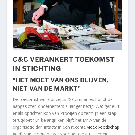
C&C VERANKERT TOEKOMST
IN STICHTING
“HET MOET VAN ONS BLIJVEN,
NIET VAN DE MARKT”
De toekomst van Concepts & Companies houdt de
aangesloten ondernemers al langer bezig. Wat gebeurt
er als oprichter Rob van Prooijen op termijn een stap
terugdoet? En belangrijker: blijft het DNA van de
organisatie dan intact? In een recente
videoboodschap
geeft Van Prooijen daar voor het eerst uitgebreid