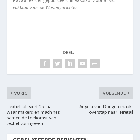
Foto’s
: eerder gepubliceerd in Vakblad Mobilia,
het
vakblad voor de Woninginrichter
DEEL:
VORIG
VOLGENDE
TextielLab viert 25 jaar:
Angela van Dongen maakt
waar makers en machines
overstap naar INretail
samen de toekomst van
textiel vormgeven