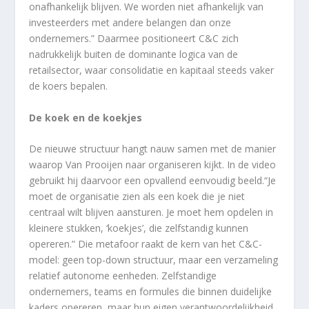
onafhankelijk blijven. We worden niet afhankelijk van
investeerders met andere belangen dan onze
ondernemers.” Daarmee positioneert C&C zich
nadrukkelijk buiten de dominante logica van de
retailsector, waar consolidatie en kapitaal steeds vaker
de koers bepalen.
De koek en de koekjes
De nieuwe structuur hangt nauw samen met de manier
waarop Van Prooijen naar organiseren kijkt. In de video
gebruikt hij daarvoor een opvallend eenvoudig beeld.“Je
moet de organisatie zien als een koek die je niet
centraal wilt blijven aansturen. Je moet hem opdelen in
kleinere stukken, ‘koekjes’, die zelfstandig kunnen
opereren.” Die metafoor raakt de kern van het C&C-
model: geen top-down structuur, maar een verzameling
relatief autonome eenheden. Zelfstandige
ondernemers, teams en formules die binnen duidelijke
kaders opereren, maar hun eigen verantwoordelijkheid