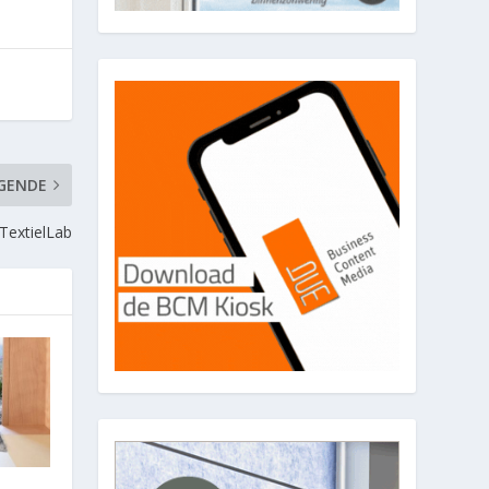
GENDE
TextielLab