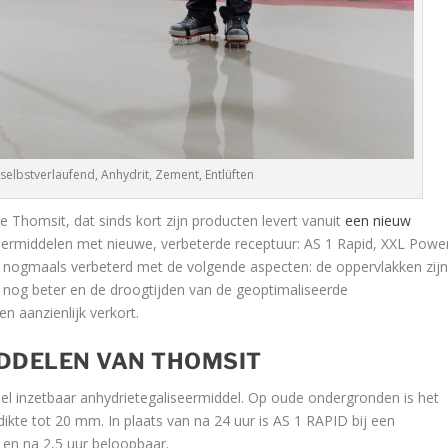
selbstverlaufend, Anhydrit, Zement, Entlüften
e Thomsit, dat sinds kort zijn producten levert vanuit
een nieuw
iseermiddelen met nieuwe, verbeterde receptuur: AS 1 Rapid, XXL Powe
nogmaals verbeterd met de volgende aspecten: de oppervlakken zij
n nog beter en de droogtijden van de geoptimaliseerde
 aanzienlijk verkort.
DDELEN VAN THOMSIT
el inzetbaar anhydrietegaliseermiddel. Op oude ondergronden is het
dikte tot 20 mm. In plaats van na 24 uur is AS 1 RAPID bij een
 en na 2,5 uur beloopbaar.