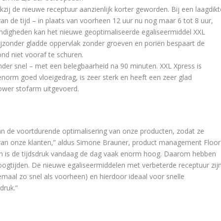
kzij de nieuwe receptuur aanzienlijk korter geworden. Bij een laagdikt
n de tijd – in plaats van voorheen 12 uur nu nog maar 6 tot 8 uur,
andigheden kan het nieuwe geoptimaliseerde egaliseermiddel XXL
ijzonder gladde oppervlak zonder groeven en poriën bespaart de
nd niet vooraf te schuren.
nder snel – met een belegbaarheid na 90 minuten. XXL Xpress is
norm goed vloeigedrag, is zeer sterk en heeft een zeer glad
Power stofarm uitgevoerd.
n de voortdurende optimalisering van onze producten, zodat ze
van onze klanten,” aldus Simone Brauner, product management Floor
n is de tijdsdruk vandaag de dag vaak enorm hoog. Daarom hebben
oogtijden. De nieuwe egaliseermiddelen met verbeterde receptuur zij
maal zo snel als voorheen) en hierdoor ideaal voor snelle
druk.”