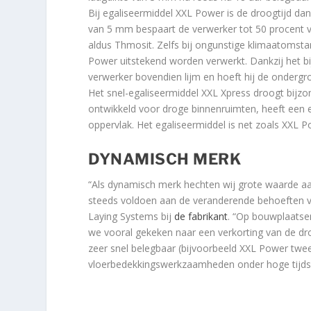
Bij egaliseermiddel XXL Power is de droogtijd dan
van 5 mm bespaart de verwerker tot 50 procent va
aldus Thmosit. Zelfs bij ongunstige klimaatomst
Power uitstekend worden verwerkt. Dankzij het b
verwerker bovendien lijm en hoeft hij de ondergro
Het snel-egaliseermiddel XXL Xpress droogt bijzo
ontwikkeld voor droge binnenruimten, heeft een e
oppervlak. Het egaliseermiddel is net zoals XXL 
DYNAMISCH MERK
“Als dynamisch merk hechten wij grote waarde aa
steeds voldoen aan de veranderende behoeften 
Laying Systems bij
de fabrikant
. “Op bouwplaatse
we vooral gekeken naar een verkorting van de dr
zeer snel belegbaar (bijvoorbeeld XXL Power twee
vloerbedekkingswerkzaamheden onder hoge tijds