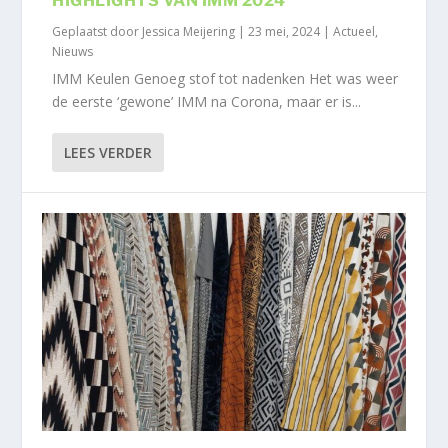
HIGHLIGHTS VAN IMM 2024’
Geplaatst door
Jessica Meijering
|
23 mei, 2024
|
Actueel
,
Nieuws
IMM Keulen Genoeg stof tot nadenken Het was weer
de eerste ‘gewone’ IMM na Corona, maar er is...
LEES VERDER