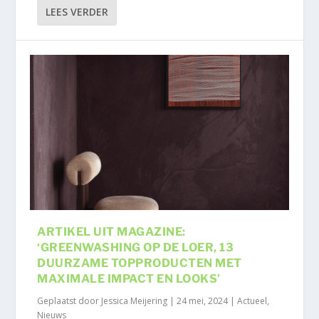
LEES VERDER
ARTIKEL UIT MAGAZINE:
‘GREENWASHING OP DE LOER, 13
DUURZAME TOPPRODUCTEN MET
MAXIMALE IMPACT EN LOOKS’
Geplaatst door
Jessica Meijering
|
24 mei, 2024
|
Actueel
,
Nieuws