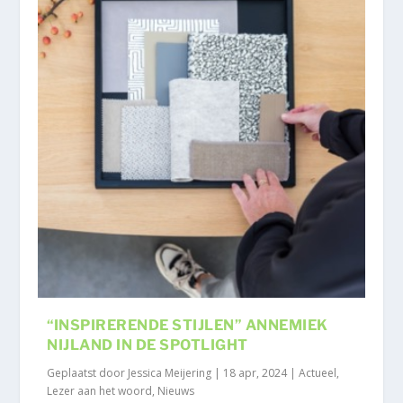
“INSPIRERENDE STIJLEN” ANNEMIEK
NIJLAND IN DE SPOTLIGHT
Geplaatst door
Jessica Meijering
|
18 apr, 2024
|
Actueel
,
Lezer aan het woord
,
Nieuws