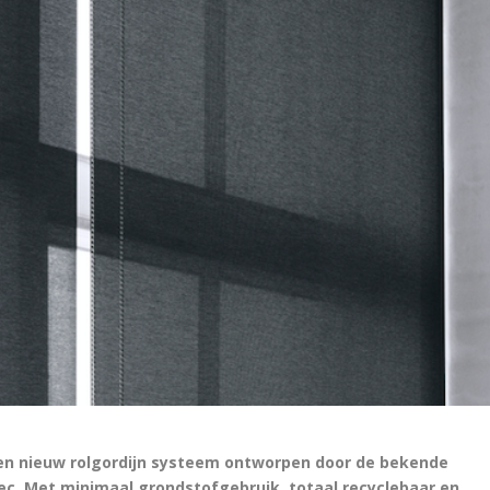
een nieuw rolgordijn systeem ontworpen door de bekende
ec. Met minimaal grondstofgebruik, totaal recyclebaar en