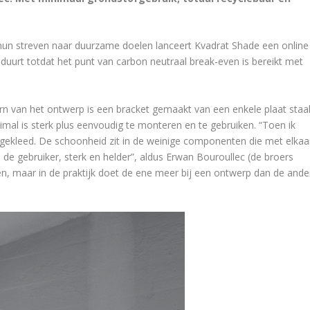
hun streven naar duurzame doelen lanceert Kvadrat Shade een online
urt totdat het punt van carbon neutraal break-even is bereikt met
ern van het ontwerp is een bracket gemaakt van een enkele plaat staal
imal is sterk plus eenvoudig te monteren en te gebruiken. “Toen ik
tgekleed. De schoonheid zit in de weinige componenten die met elkaa
an de gebruiker, sterk en helder”, aldus Erwan Bouroullec (de broers
n, maar in de praktijk doet de ene meer bij een ontwerp dan de ande