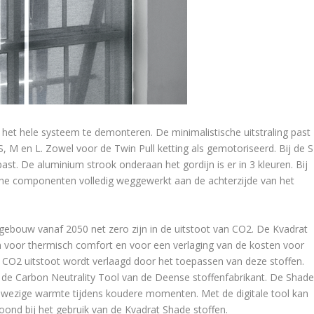
het hele systeem te demonteren. De minimalistische uitstraling past
n: S, M en L. Zowel voor de Twin Pull ketting als gemotoriseerd. Bij de S
. De aluminium strook onderaan het gordijn is er in 3 kleuren. Bij
che componenten volledig weggewerkt aan de achterzijde van het
gebouw vanaf 2050 net zero zijn in de uitstoot van CO2. De Kvadrat
n voor thermisch comfort en voor een verlaging van de kosten voor
 CO2 uitstoot wordt verlaagd door het toepassen van deze stoffen.
j de Carbon Neutrality Tool van de Deense stoffenfabrikant. De Shad
nwezige warmte tijdens koudere momenten. Met de digitale tool kan
ond bij het gebruik van de Kvadrat Shade stoffen.