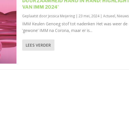
DUURZAAMHEID HAND IN HAND: HIGHLIGH
VAN IMM 2024’
Geplaatst door
Jessica Meijering
|
23 mei, 2024
|
Actueel
,
Nieuws
IMM Keulen Genoeg stof tot nadenken Het was weer de 
‘gewone’ IMM na Corona, maar er is...
LEES VERDER