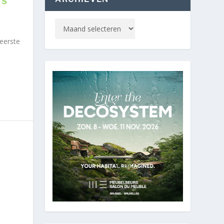
TS
eerste