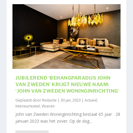
JUBILEREND ‘BEHANGPARADIJS JOHN
VAN ZWEDEN’ KRIJGT NIEUWE NAAM:
‘JOHN VAN ZWEDEN WONINGINRICHTING’
Geplaatst door
Redactie
|
30 jan, 2023
|
Actueel
,
Interieurtextiel
,
Vloeren
John van Zweden Woninginrichting bestaat 65 jaar 28
januari 2023 was het zover. Op de dag...