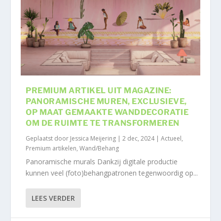
PREMIUM ARTIKEL UIT MAGAZINE:
PANORAMISCHE MUREN, EXCLUSIEVE,
OP MAAT GEMAAKTE WANDDECORATIE
OM DE RUIMTE TE TRANSFORMEREN
Geplaatst door
Jessica Meijering
|
2 dec, 2024
|
Actueel
,
Premium artikelen
,
Wand/Behang
Panoramische murals Dankzij digitale productie
kunnen veel (foto)behangpatronen tegenwoordig op...
LEES VERDER