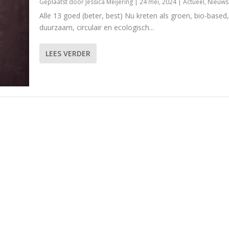
Geplaatst door
Jessica Meijering
|
24 mei, 2024
|
Actueel
,
Nieuws
Alle 13 goed (beter, best) Nu kreten als groen, bio-based,
duurzaam, circulair en ecologisch...
LEES VERDER