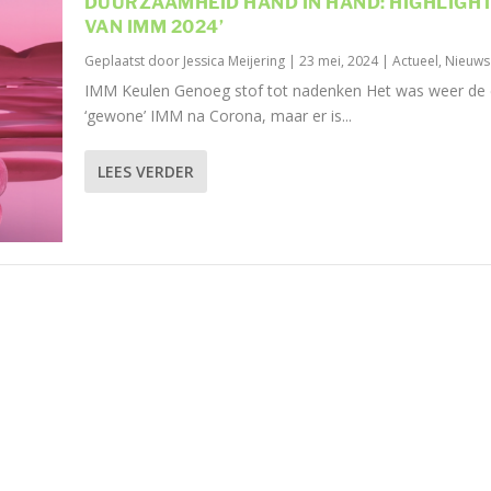
DUURZAAMHEID HAND IN HAND: HIGHLIGH
VAN IMM 2024’
Geplaatst door
Jessica Meijering
|
23 mei, 2024
|
Actueel
,
Nieuws
IMM Keulen Genoeg stof tot nadenken Het was weer de 
‘gewone’ IMM na Corona, maar er is...
LEES VERDER