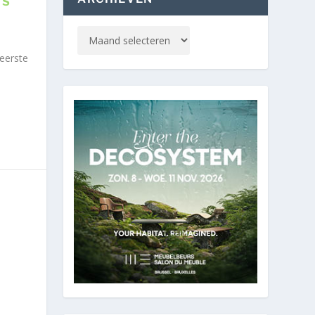
TS
eerste