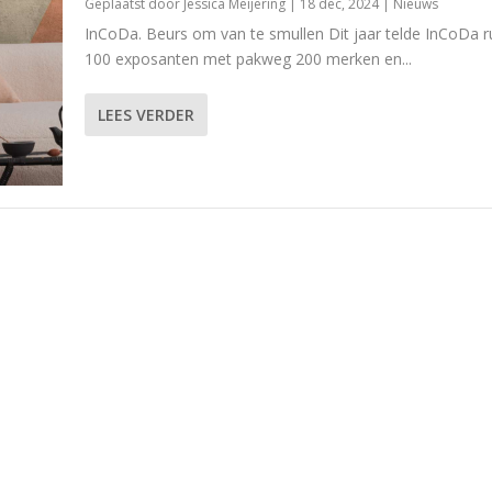
Geplaatst door
Jessica Meijering
|
18 dec, 2024
|
Nieuws
InCoDa. Beurs om van te smullen Dit jaar telde InCoDa 
100 exposanten met pakweg 200 merken en...
LEES VERDER