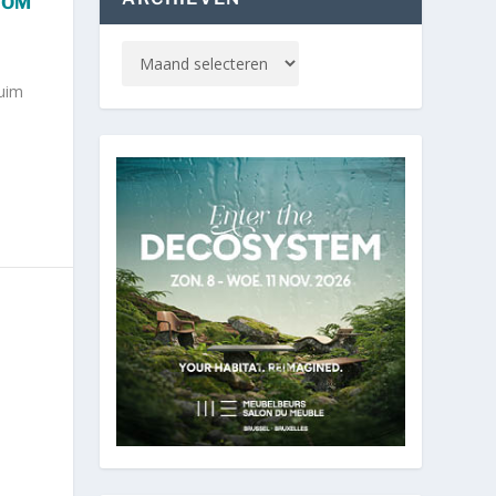
 OM
ruim