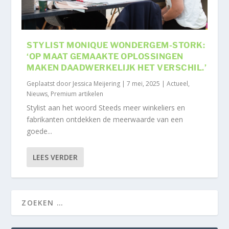
STYLIST MONIQUE WONDERGEM-STORK:
‘OP MAAT GEMAAKTE OPLOSSINGEN
MAKEN DAADWERKELIJK HET VERSCHIL.’
Geplaatst door
Jessica Meijering
|
7 mei, 2025
|
Actueel
,
Nieuws
,
Premium artikelen
Stylist aan het woord Steeds meer winkeliers en
fabrikanten ontdekken de meerwaarde van een
goede...
LEES VERDER